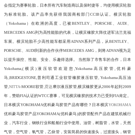
会指定为赛事轮胎，日本所有汽车制造商以及保时捷等，均使用
横滨
轮胎
为标准轮胎。该产品率先获得我国商检部门CCIB认证。横滨轮胎
（
Yokohama
）在欧洲的高度，已被BENTLEY、PORSCHE、AUDI、
MERCEDES AMG列为高性能胎的代表，让横滨橡胶大阵仗进军法兰克福
车展。横滨轮胎不少高性能车都采用ADVAN系列产品，从BENTLEY、
PORSCHE、AUDI到新的合作伙伴MERCEDES AMG，则将ADVAN视为足
以提升操控、性能、安全、乐趣得选择。 当然除了市售车的合作，日本
Yokohama,(横滨)液压软管欢迎您,
Yokohama
高压胶管
,优科豪
马,BRIDGESTONE,普利司通工业软管橡胶液压软管,
Yokohama
高压
油
管
,
NITTA
-MOORE软管,
霓达
摩尔液压胶管,横滨橡胶更从2006年起到2009
年，赞助FIA认证的WTCC赛事，可见横滨橡胶的技术力已受到FIA肯定。
日本横滨YOKOHAMA优科豪马胶管产品有哪些？日本横滨
YOKOHAMA
优科豪马胶管产品YOKOHAMA(优科豪马)的胶管配件产品在建筑机械行
业，汽车行业，钢铁行业和船舶行业中使用。油管，树脂管，水管，天然
气管，空气管，氧气管，乙炔管，安装简易的快速接头，过渡接头，钢管